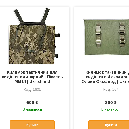
Килимок тактичний для
Килимок тактичний
сидіння одинарний | Піксель
сидіння в 4 складан
ММ14 | Ukr shield
Олива Оксфорд | Ukr 
1601
167
600 ₴
800 ₴
В наявності
В наявності
Купити
Купити