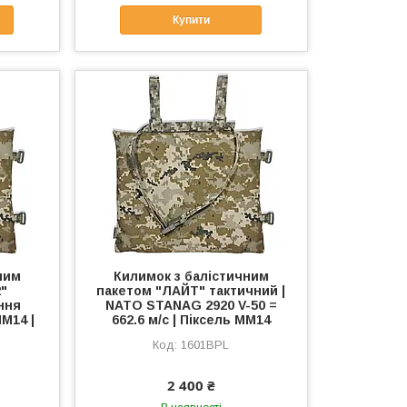
Купити
ним
Килимок з балістичним
"
пакетом "ЛАЙТ" тактичний |
ння
NATO STANAG 2920 V-50 =
М14 |
662.6 м/с | Піксель ММ14
1601BPL
2 400 ₴