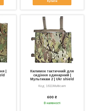
Купити
ня |
Килимок тактичний для
eld
сидіння одинарний |
Мультикам 2 | Ukr shield
1611Multicam
600 ₴
В наявності