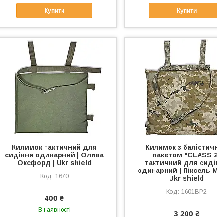
Купити
Купити
Килимок тактичний для
Килимок з балістич
сидіння одинарний | Олива
пакетом "CLASS 2
Оксфорд | Ukr shield
тактичний для сиді
одинарний | Піксель М
1670
Ukr shield
1601BP2
400 ₴
В наявності
3 200 ₴