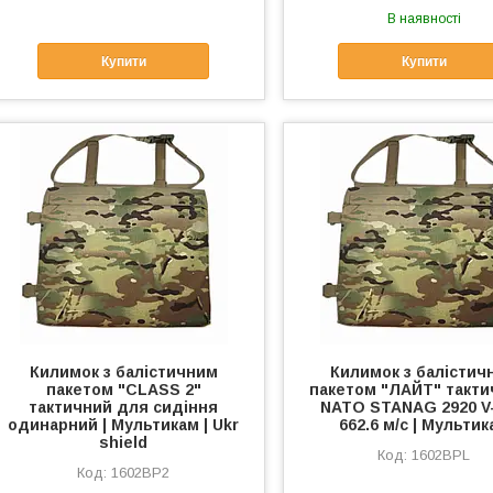
В наявності
Купити
Купити
Килимок з балістичним
Килимок з балістич
пакетом "CLASS 2"
пакетом "ЛАЙТ" такти
тактичний для сидіння
NATO STANAG 2920 V-
одинарний | Мультикам | Ukr
662.6 м/с | Мульти
shield
1602BPL
1602BP2