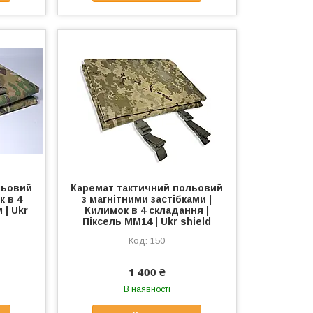
льовий
Каремат тактичний польовий
к в 4
з магнітними застібками |
 | Ukr
Килимок в 4 складання |
Піксель ММ14 | Ukr shield
150
1 400 ₴
В наявності