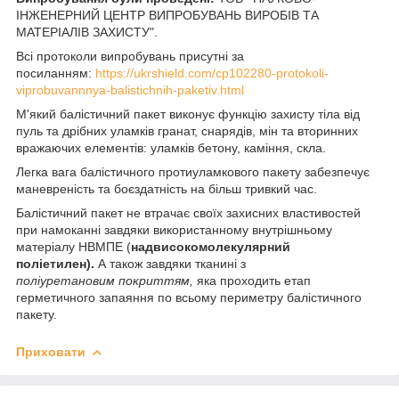
ІНЖЕНЕРНИЙ ЦЕНТР ВИПРОБУВАНЬ ВИРОБІВ ТА
МАТЕРІАЛІВ ЗАХИСТУ".
Всі протоколи випробувань присутні за
посиланням:
https://ukrshield.com/cp102280-protokoli-
viprobuvannnya-balistichnih-paketiv.html
М'який балістичний пакет виконує функцію захисту тіла від
пуль та дрібних уламків гранат, снарядів, мін та вторинних
вражаючих елементів: уламків бетону, каміння, скла.
Легка вага балістичного протиуламкового пакету забезпечує
маневреність та боєздатність на більш тривкий час.
Балістичний пакет не втрачає своїх захисних властивостей
при намоканні завдяки використанному внутрішньому
матеріалу НВМПЕ (
надвисокомолекулярний
поліетилен).
А також завдяки тканині з
поліуретановим покриттям,
яка проходить етап
герметичного запаяння по всьому периметру балістичного
пакету.
Приховати