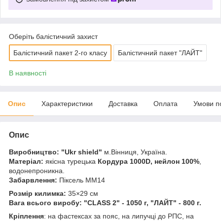
Оберіть балістичний захист
Балістичний пакет 2-го класу
Балістичний пакет "ЛАЙТ"
В наявності
Опис
Характеристики
Доставка
Оплата
Умови п
Опис
Виробництво: "Ukr shield"
м.Вінниця, Україна.
Матеріал:
якісна турецька
Кордура 1000D, нейлон 100%
,
водонепроникна.
Забарвлення:
Піксель ММ14
Розмір килимка:
35×29 см
Вага всього виробу: "CLASS 2" - 1050 г, "ЛАЙТ" - 800 г.
Кріплення
: на фастексах за пояс, на липучці до РПС, на