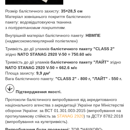
Розмір балістичного захисту:
35×28,5 см
Матеріал зовнішнього покриття балістичного
пакету: водовідштовхуюча тканина
з
поліуретановим покриттям.
Внутрішній матеріал балістичного пакету:
НВМПЕ
(надвисокомолекулярний поліетилен)
Тривкість до дії уламків
балістичного пакету "CLASS 2"
згідно
NATO STANAG 2920 V-50 = 750.60 м/с
Тривкість до дії уламків
балістичного пакету "ЛАЙТ"
згідно
NATO STANAG 2920 V-50 = 662.6 м/с
Площа захисту:
9,9 дм²
Вага балістичного пакету:
"CLASS 2" - 800 г, "ЛАЙТ" - 550 г.
Підтвердження якості.
Протоколи балістичного випробування від акредитованого
національного агенства з акредитації України при Міністерстві
оборони України: за ВСТ 01.301.003-2015 (випробування на
протиуламкову стійкість за
STANAG 2920
) та ДСТУ 8782:2018
(випробування на кулетривкість).
Випробування були проведені:
ТОВ
"
НАУКОВО-