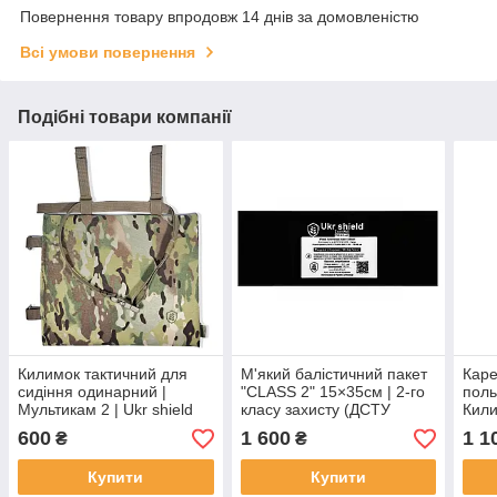
Повернення товару впродовж 14 днів за домовленістю
Всі умови повернення
Подібні товари компанії
Килимок тактичний для
М'який балістичний пакет
Каре
сидіння одинарний |
"CLASS 2" 15×35см | 2-го
поль
Мультикам 2 | Ukr shield
класу захисту (ДСТУ
Кили
8782:2018) | Ukr shield
Пікс
600
1 600
1 1
₴
₴
Купити
Купити