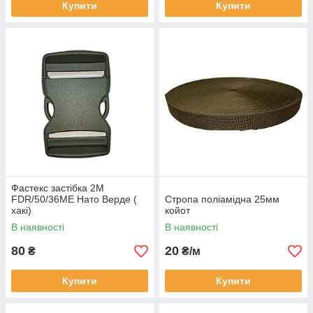
Купити
Купити
Фастекс застібка 2М
FDR/50/36ME Нато Верде (
Стропа поліамідна 25мм
хакі)
койот
В наявності
В наявності
80
20
₴
₴/м
Купити
Купити