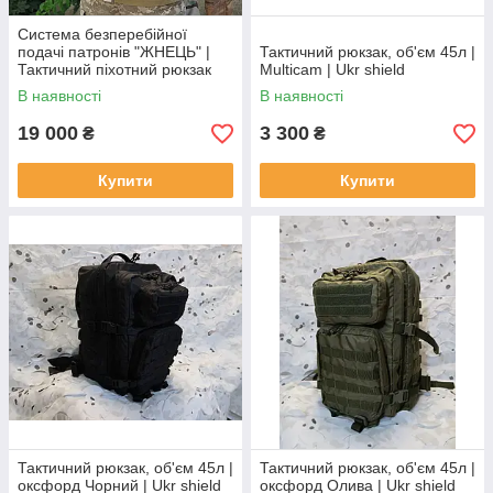
Система безперебійної
подачі патронів "ЖНЕЦЬ" |
Тактичний рюкзак, об'єм 45л |
Тактичний піхотний рюкзак
Multicam | Ukr shield
кулеметника | Multicam | Ukr
В наявності
В наявності
shield
19 000
3 300
₴
₴
Купити
Купити
Тактичний рюкзак, об'єм 45л |
Тактичний рюкзак, об'єм 45л |
оксфорд Чорний | Ukr shield
оксфорд Олива | Ukr shield