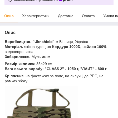
Опис
Характеристики
Доставка
Оплата
Умови п
Опис
Виробництво: "Ukr shield"
м.Вінниця, Україна.
Матеріал:
якісна турецька
Кордура 1000D, нейлон 100%
,
водонепроникна.
Забарвлення:
Мультикам
Розмір килимка:
35×29 см
Вага всього виробу: "CLASS 2" - 1050 г, "ЛАЙТ" - 800 г.
Кріплення
: на фастексах за пояс, на липучці до РПС, на
рамках збоку.