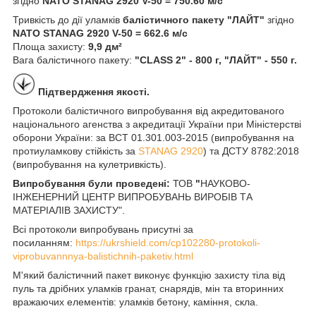
згідно
NATO STANAG 2920 V-50 = 750.60 м/с
Тривкість до дії уламків
балістичного пакету "ЛАЙТ"
згідно
NATO STANAG 2920 V-50 = 662.6 м/с
Площа захисту:
9,9 дм²
Вага балістичного пакету:
"CLASS 2" - 800 г, "ЛАЙТ" - 550 г.
Підтвердження якості.
Протоколи балістичного випробування від акредитованого
національного агенства з акредитації України при Міністерстві
оборони України: за ВСТ 01.301.003-2015 (випробування на
протиуламкову стійкість за
STANAG 2920
) та ДСТУ 8782:2018
(випробування на кулетривкість).
Випробування були проведені:
ТОВ
"
НАУКОВО-
ІНЖЕНЕРНИЙ ЦЕНТР ВИПРОБУВАНЬ ВИРОБІВ ТА
МАТЕРІАЛІВ ЗАХИСТУ".
Всі протоколи випробувань присутні за
посиланням:
https://ukrshield.com/cp102280-protokoli-
viprobuvannnya-balistichnih-paketiv.html
М'який балістичний пакет виконує функцію захисту тіла від
пуль та дрібних уламків гранат, снарядів, мін та вторинних
вражаючих елементів: уламків бетону, каміння, скла.