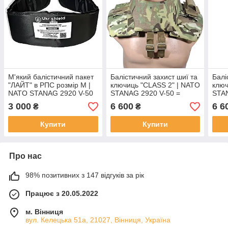
М'який балістичний пакет
Балістичний захист шиї та
Балі
"ЛАЙТ" в РПС розмір М |
ключиць "CLASS 2" | NATO
ключ
NATO STANAG 2920 V-50
STANAG 2920 V-50 =
STAN
= 662,6 м/с | Ukr shield
750.60 м/с | Multicam | Ukr
750.
3 000
6 600
6 6
₴
₴
shield
| Ukr
Купити
Купити
Про нас
98% позитивних з 147 відгуків за рік
Працює з 20.05.2022
м. Вінниця
вул. Келецька 51а, 21027, Вінниця, Україна