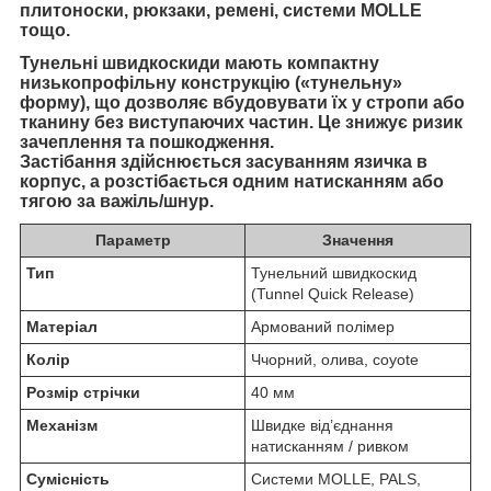
плитоноски, рюкзаки, ремені, системи MOLLE
тощо.
Тунельні швидкоскиди мають
компактну
низькопрофільну конструкцію
(«тунельну»
форму), що дозволяє вбудовувати їх у стропи або
тканину без виступаючих частин. Це знижує ризик
зачеплення та пошкодження.
Застібання здійснюється
засуванням язичка в
корпус
, а розстібається одним натисканням або
тягою за важіль/шнур.
Параметр
Значення
Тип
Тунельний швидкоскид
(Tunnel Quick Release)
Матеріал
Армований полімер
Колір
Ччорний, олива, coyote
Розмір стрічки
40 мм
Механізм
Швидке від’єднання
натисканням / ривком
Сумісність
Системи MOLLE, PALS,