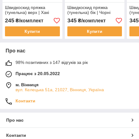
Швидкоскид пряжка
Швидкоскид пряжка
Швид
(тунельна) верх | Хакі
(тунельна) бік | Чорні
(тун
245
345
345
₴/комплект
₴/комплект
Купити
Купити
Про нас
98% позитивних з 147 відгуків за рік
Працює з 20.05.2022
м. Вінниця
вул. Келецька 51а, 21027, Вінниця, Україна
Контакти
Про нас
Контакти