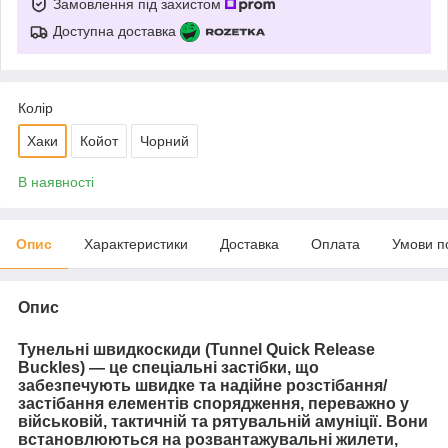
Замовлення під захистом
Доступна доставка
Колір
Хаки
Койот
Чорний
В наявності
Опис
Характеристики
Доставка
Оплата
Умови п
Опис
Тунельні швидкоскиди (Tunnel Quick Release
Buckles)
— це спеціальні застібки, що
забезпечують
швидке та надійне розстібання/
застібання
елементів спорядження, переважно у
військовій, тактичній та рятувальній амуніції
. Вони
встановлюються на розвантажувальні жилети,