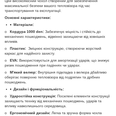
Цей високоякісний чохол створений для забезпечення
максимальної безпеки вашого тепловізора під час
транспортування та експлуатації.
Основні характеристики:
Матеріали:
o
Кордура 1000 den:
Забезпечує міцність і стійкість до
механічних пошкоджень, відмінно захищаючи від зовнішніх
впливів.
o
Пластик:
Зміцнює конструкцію, створюючи жорсткий
каркас для надійного захисту.
o
EVA:
Використовується для амортизації ударів, що знижує
ризик пошкодження при падіннях чи ударах.
o
М'який велюр:
Внутрішня підкладка з велюра дбайливо
оберігає поверхню тепловізора від подряпин та дрібних
пошкоджень.
Дизайн і функціональність:
o
Ударостійка конструкція:
Посилені елементи конструкції
захищають техніку від механічних пошкоджень, ударів та
впливу навколишнього середовища.
o
Ергономічний дизайн:
Легка та зручна форма чохла