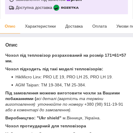
Доступна доставка
Опис
Характеристики
Доставка
Оплата
Умови п
Опис
Чохол під тепловізор
розрахований на розмір
171×61×57
мм
.
Чохол підходить під такі моделі тепловізорів:
HikMicro Linx: PRO LE 19, PRO LH 25, PRO LH 19.
AGM Taipan: TM 19-384, TM 25-384.
Під замовлення можемо виготовити чохли за Вашими
побажаннями
(
всі деталі (вартість та терміни
виготовлення) уточнюйте по номеру
+380 (98) 911-19-91
або в коментарі до замовлення).
Виробництво: "Ukr shield"
м.Вінниця, Україна.
Чохол протиударний для тепловізора