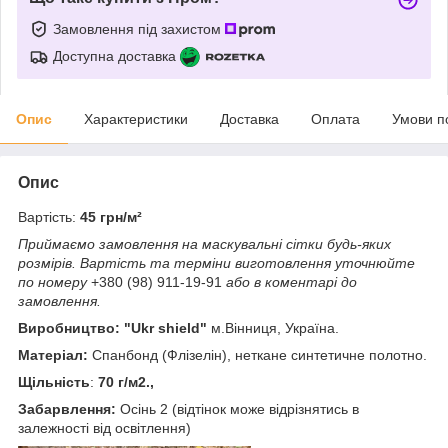
Замовлення під захистом
Доступна доставка
Опис
Характеристики
Доставка
Оплата
Умови п
Опис
Вартість:
45 грн/м²
Приймаємо замовлення на маскувальні сітки будь-яких
розмірів.
Вартість та терміни виготовлення уточнюйте
по номеру
+380 (98) 911-19-91
або в коментарі до
замовлення.
Виробництво: "Ukr shield"
м.Вінниця, Україна.
Матеріал:
Спанбонд (Флізелін), неткане синтетичне полотно.
Щільність
:
70 г/м2.,
Забарвлення:
Осінь 2 (відтінок може відрізнятись в
залежності від освітлення)