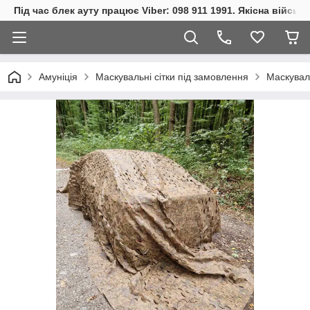
Під час блек ауту працює Viber: 098 911 1991. Якісна війсь
Амуніція
Маскувальні сітки під замовлення
Маскуваль