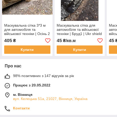
Маскувальна сітка 3*3 м
Маскувальна сітка для
Маск
для автомобіля та
автомобіля та військової
авто
військової техніки | Осінь 2
техніки | Бруд1 | Ukr shield
війс
| Ukr shield
степ 
405
45
45
₴
₴/кв.м
₴
Купити
Купити
Про нас
98% позитивних з 147 відгуків за рік
Працює з 20.05.2022
м. Вінниця
вул. Келецька 51а, 21027, Вінниця, Україна
Контакти