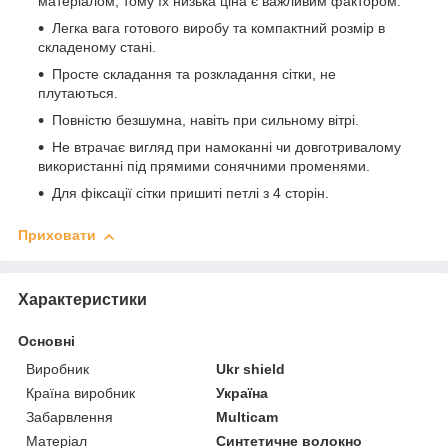
матеріалом, тому їх низька ціна є важливим фактором.
Легка вага готового виробу та компактний розмір в
складеному стані.
Просте складання та розкладання сітки, не
плутаються.
Повністю безшумна, навіть при сильному вітрі.
Не втрачає вигляд при намоканні чи довготривалому
використанні під прямими сонячними променями.
Для фіксації сітки пришиті петлі з 4 сторін.
Приховати
Характеристики
Основні
Виробник
Ukr shield
Країна виробник
Україна
Забарвлення
Multicam
Матеріал
Синтетичне волокно