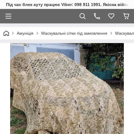
Під час блек ауту працює Viber: 098 911 1991. Якісна війсь
Амуніція
Маскувальні сітки під замовлення
Маскуваль