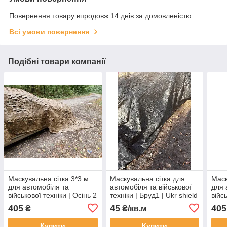
Повернення товару впродовж 14 днів за домовленістю
Всі умови повернення
Подібні товари компанії
Маскувальна сітка 3*3 м
Маскувальна сітка для
Маск
для автомобіля та
автомобіля та військової
для 
військової техніки | Осінь 2
техніки | Бруд1 | Ukr shield
війсь
| Ukr shield
Муль
405
45
405
₴
₴/кв.м
Купити
Купити