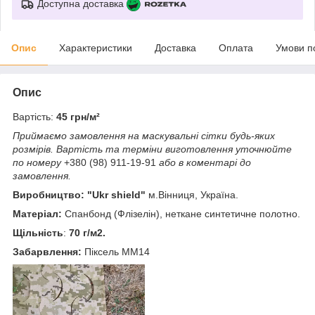
Доступна доставка
Опис
Характеристики
Доставка
Оплата
Умови п
Опис
Вартість:
45 грн/м²
Приймаємо замовлення на маскувальні сітки будь-яких
розмірів.
Вартість та терміни виготовлення уточнюйте
по номеру
+380 (98) 911-19-91
або в коментарі до
замовлення.
Виробництво: "Ukr shield"
м.Вінниця, Україна.
Матеріал:
Спанбонд (Флізелін), неткане синтетичне полотно.
Щільність
:
70 г/м2.
Забарвлення:
Піксель ММ14