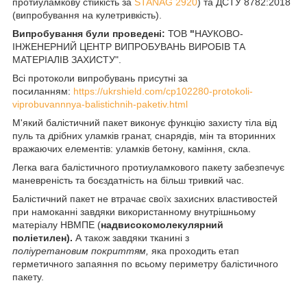
протиуламкову стійкість за
STANAG 2920
) та ДСТУ 8782:2018
(випробування на кулетривкість).
Випробування були проведені:
ТОВ
"
НАУКОВО-
ІНЖЕНЕРНИЙ ЦЕНТР ВИПРОБУВАНЬ ВИРОБІВ ТА
МАТЕРІАЛІВ ЗАХИСТУ".
Всі протоколи випробувань присутні за
посиланням:
https://ukrshield.com/cp102280-protokoli-
viprobuvannnya-balistichnih-paketiv.html
М'який балістичний пакет виконує функцію захисту тіла від
пуль та дрібних уламків гранат, снарядів, мін та вторинних
вражаючих елементів: уламків бетону, каміння, скла.
Легка вага балістичного протиуламкового пакету забезпечує
маневреність та боєздатність на більш тривкий час.
Балістичний пакет не втрачає своїх захисних властивостей
при намоканні завдяки використанному внутрішньому
матеріалу НВМПЕ (
надвисокомолекулярний
поліетилен).
А також завдяки тканині з
поліуретановим покриттям,
яка проходить етап
герметичного запаяння по всьому периметру балістичного
пакету.