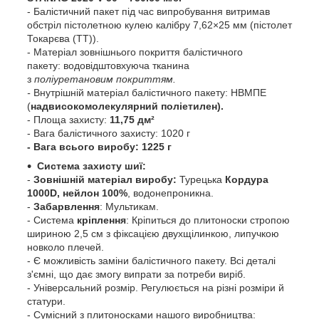
- Балістичний пакет під час випробування витримав
обстріл пістолетною кулею калібру 7,62×25 мм (пістолет
Токарєва (ТТ)).
- Матеріал зовнішнього покриття балістичного
пакету: водовідштовхуюча тканина
з
поліуретановим покриттям.
-
Внутрішній матеріал балістичного пакету: НВМПЕ
(
надвисокомолекулярний поліетилен).
-
Площа захисту:
11,75 дм
²
- Вага балістичного захисту: 1020 г
- Вага всього виробу: 1225 г
Система захисту шиї:
-
Зовнішній матеріал виробу:
Турецька
Кордура
1000D, нейлон 100%
, водонепроникна.
-
Забарвлення
: Мультикам.
- Система
кріплення
: Кріпиться до плитоноски стропою
шириною 2,5 см з фіксацією двухщілинкою, липучкою
новколо плечей.
- Є можливість заміни балістичного пакету. Всі деталі
з'ємні, що дає змогу випрати за потреби виріб.
- Універсальний розмір. Регулюється на різні розміри й
статури.
- Сумісний з плитоносками нашого виробництва: