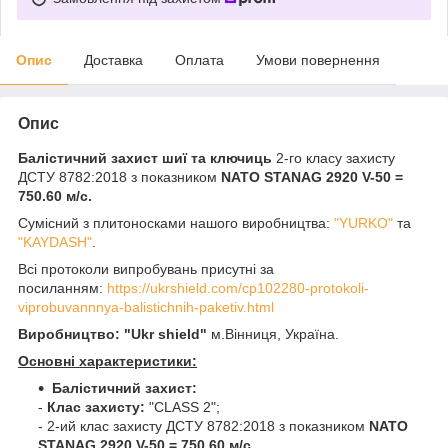
Опис
Доставка
Оплата
Умови повернення
Опис
Балістичний захист шиї та ключиць
2-го класу захисту
ДСТУ 8782:2018 з показником
NATO STANAG 2920 V-50 =
750.60 м/с.
Сумісний з плитоносками нашого виробництва:
"YURKO"
та
"KAYDASH"
.
Всі протоколи випробувань присутні за
посиланням:
https://ukrshield.com/cp102280-protokoli-
viprobuvannnya-balistichnih-paketiv.html
Виробництво: "Ukr shield"
м.Вінниця, Україна.
Основні характеристики:
Балістичний захист:
-
Клас захисту:
"CLASS 2";
- 2-ий клас захисту
ДСТУ 8782:2018 з показником
NATO
STANAG 2920 V-50 = 750.60 м/с.