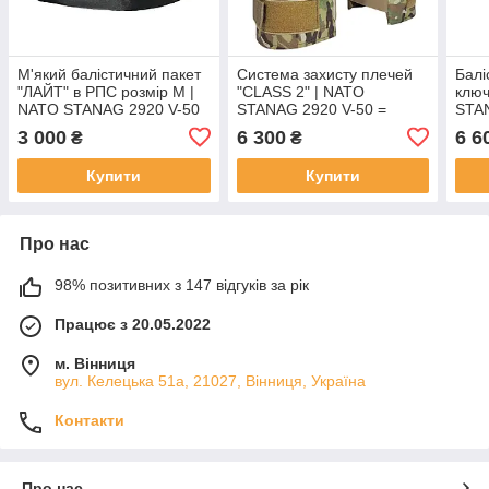
М'який балістичний пакет
Система захисту плечей
Балі
"ЛАЙТ" в РПС розмір М |
"CLASS 2" | NATO
ключ
NATO STANAG 2920 V-50
STANAG 2920 V-50 =
STAN
= 662,6 м/с | Ukr shield
750.60 м/с | Multicam | Ukr
750.
3 000
6 300
6 6
₴
₴
shield
| Ukr
Купити
Купити
Про нас
98% позитивних з 147 відгуків за рік
Працює з 20.05.2022
м. Вінниця
вул. Келецька 51а, 21027, Вінниця, Україна
Контакти
Про нас