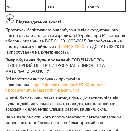
58+
118+
15×35+
Підтвердження якості.
Протоколи балістичного випробування від акредитованого
національного агенства з акредитації України при Міністерстві
оборони України: за ВСТ 01.301.003-2015 (випробування на
протиуламкову стійкість за
STANAG 2920
) та ДСТУ 8782:2018
(випробування на кулетривкість).
Випробування були проведені:
ТОВ
"
НАУКОВО-
ІНЖЕНЕРНИЙ ЦЕНТР ВИПРОБУВАНЬ ВИРОБІВ ТА
МАТЕРІАЛІВ ЗАХИСТУ".
Всі протоколи випробувань присутні за
посиланням:
https://ukrshield.com/cp102280-protokoli-
viprobuvannnya-balistichnih-paketiv.html
М'який балістичний пакет виконує функцію захисту тіла від
пуль та дрібних уламків гранат, снарядів, мін та вторинних
вражаючих елементів: уламків бетону, каміння, скла.
Легка вага балістичного протиуламкового пакету забазпечує
маневреність та боєздатність на більш тривкий час.
Балістичний пакет не втрачає своїх захисних властивостей