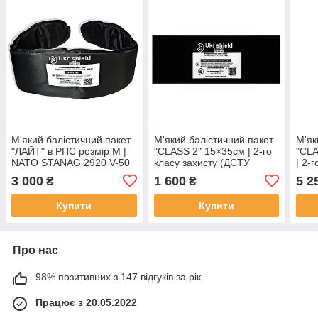
М'який балістичний пакет
М'який балістичний пакет
М'як
"ЛАЙТ" в РПС розмір М |
"CLASS 2" 15×35см | 2-го
"CLA
NATO STANAG 2920 V-50
класу захисту (ДСТУ
| 2-
= 662,6 м/с | Ukr shield
8782:2018) | Ukr shield
8782
3 000
1 600
5 2
₴
₴
Купити
Купити
Про нас
98% позитивних з 147 відгуків за рік
Працює з 20.05.2022