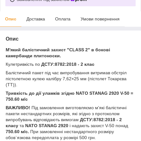
Опис
Доставка
Оплата
Умови повернення
Опис
М'який балістичний захист "CLASS 2" в бокові
камербанди плитоноски.
Кулетривкість по
ДСТУ:8782:2018 - 2 клас
Балістичний пакет під час випробування витримав обстріл
пістолетною кулею калібру 7,62×25 мм (пістолет Токарєва
(ТТ)).
Тривкість до дії уламків згідно NATO STANAG 2920 V-50 =
750.60 м/с
ВАЖЛИВО!
Під замовлення виготовляємо м'які
балістичні
пакети нестандартних розмірів, які згідно з протоколом
випробувань відповідають вимогам
ДСТУ:8782:2018 - 2
класу
та
NATO STANAG 2920
і надають захист V-50 понад
750.60 м/с.
При замовленні нестандартного розміру
обов`язкова передоплата у розмірі 500 грн.