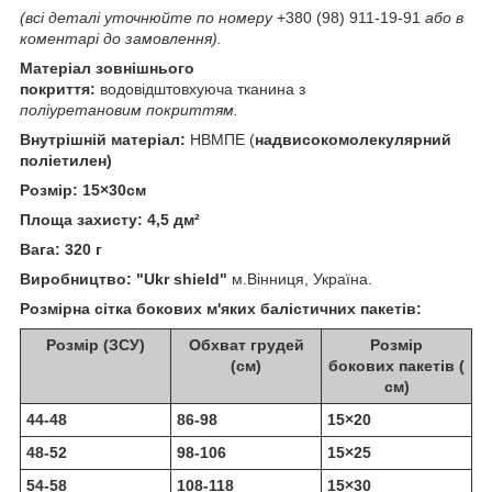
(всі деталі уточнюйте по номеру
+380 (98) 911-19-91
або в
коментарі до замовлення).
Матеріал зовнішнього
покриття:
водовідштовхуюча тканина з
поліуретановим покриттям.
Внутрішній матеріал:
НВМПЕ (
надвисокомолекулярний
поліетилен)
Розмір: 15×30см
Площа захисту: 4,5 дм²
Вага: 320 г
Виробництво: "Ukr shield"
м.Вінниця, Україна.
Розмірна сітка бокових м'яких балістичних пакетів:
Розмір (ЗСУ)
Обхват грудей
Розмір
(см)
бокових пакетів (
см)
44-48
86-98
15×20
48-52
98-106
15×25
54-58
108-118
15×30