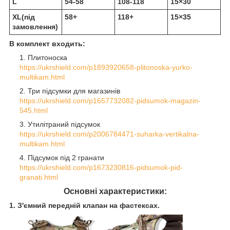
L
54-58
108-118
15×30
XL(під
58+
118+
15×35
замовлення)
В комплект входить:
Плитоноска
https://ukrshield.com/p1893920658-plitonoska-yurko-
multikam.html
Три підсумки для магазинів
https://ukrshield.com/p1657732082-pidsumok-magazin-
545.html
Утилітраний підсумок
https://ukrshield.com/p2006784471-suharka-vertikalna-
multikam.html
Підсумок під 2 гранати
https://ukrshield.com/p1673230816-pidsumok-pid-
granati.html
Основні характеристики:
1. З'ємний передній клапан на фастексах.