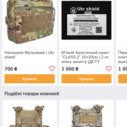
Напашник Мультикам | Ukr
М'який балістичний пакет
Пере
shield
"CLASS 2" 15×20см | 2-го
плит
класу захисту (ДСТУ
вшит
8782:2018) | Ukr shield
| Mul
700
1 000
1 0
₴
₴
Купити
Купити
Подібні товари компанії