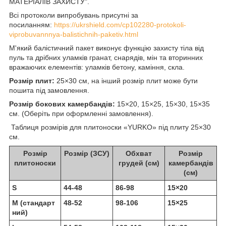
МАТЕРІАЛІВ ЗАХИСТУ".
Всі протоколи випробувань присутні за
посиланням:
https://ukrshield.com/cp102280-protokoli-
viprobuvannnya-balistichnih-paketiv.html
М'який балістичний пакет виконує функцію захисту тіла від
пуль та дрібних уламків гранат, снарядів, мін та вторинних
вражаючих елементів: уламків бетону, каміння, скла.
Розмір плит:
25×30 см, на інший розмір плит може бути
пошита під замовлення.
Розмір бокових камербандів:
15×20, 15×25, 15×30, 15×35
см. (Оберіть при оформленні замовлення).
Таблиця розмірів для плитоноски «YURKO» під плиту 25×30
см.
Розмір
Розмір (ЗСУ)
Обхват
Розмір
плитоноски
грудей (см)
камербандів
(см)
S
44-48
86-98
15×20
M
(стандарт
48-52
98-106
15×25
ний)