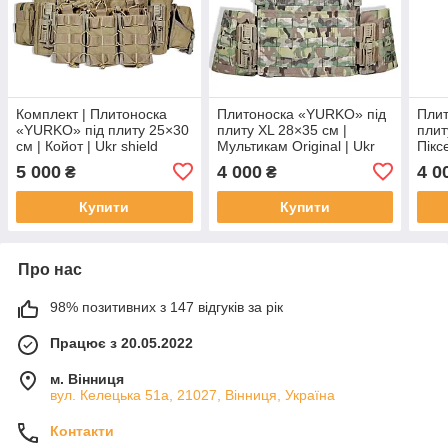
Комплект | Плитоноска
Плитоноска «YURKO» під
Плит
«YURKO» під плиту 25×30
плиту XL 28×35 см |
плит
см | Койот | Ukr shield
Мультикам Original | Ukr
Пікс
shield
5 000
4 000
4 0
₴
₴
Купити
Купити
Про нас
98% позитивних з 147 відгуків за рік
Працює з 20.05.2022
м. Вінниця
вул. Келецька 51а, 21027, Вінниця, Україна
Контакти