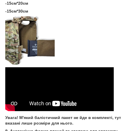
-15см*20см
-15см*30см
Увага! М'який балістичний пакет не йде в комплекті, тут
вказані лише розміри для нього.
9. Анатомічна форма плечей та стопори для автомату.