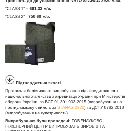
Тривкість до дії уламків згідно NATO STANAG 2920 V-50:
"CLASS 1"
= 681.33 м/с.
"CLASS 2"
=750.60 м/с.
Підтвердження якості.
Протоколи балістичного випробування від акредитованого
національного агенства з акредитації України при Міністерстві
оборони України: за ВСТ 01.301.003-2015 (випробування на
протиуламкову стійкість за
STANAG 2920
) та ДСТУ 8782:2018
(випробування на кулетривкість).
Випробування були проведені:
ТОВ
"
НАУКОВО-
ІНЖЕНЕРНИЙ ЦЕНТР ВИПРОБУВАНЬ ВИРОБІВ ТА