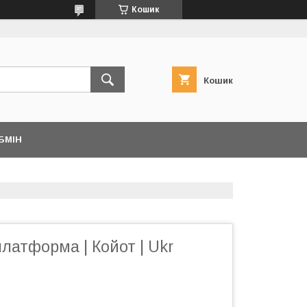
Кошик
Кошик
БМІН
латформа | Койот | Ukr