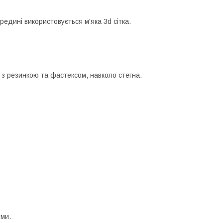
едині використовується м'яка 3d сітка.
, з резинкою та фастексом, навколо стегна.
рми.