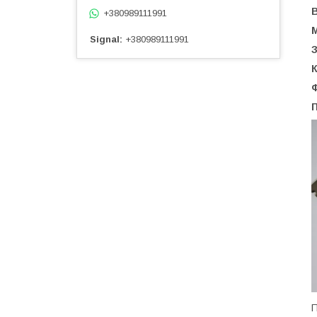
+380989111991
М
Signal
+380989111991
К
Ф
П