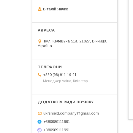
Віталій Янчик
вул. Келецька 51а, 21027, Вінниця,
Україна
+380 (98) 911-19-91
Менеджер Аліна, Київстар
ukrshield.company@gmail.com
+380989111991
+380989111991