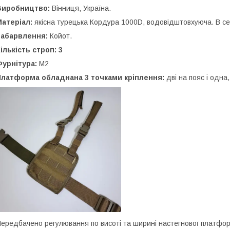
Виробництво:
Вінниця, Україна.
атеріал:
якісна турецька Кордура 1000D, водовідштовхуюча. В сер
Забарвлення:
Койот.
ількість строп: 3
урнітура:
М2
Платформа обладнана 3 точками кріплення:
дві на пояс і одна
ередбачено регулювання по висоті та ширині настегнової платфо