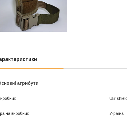
арактеристики
Основні атрибути
иробник
Ukr shiel
раїна виробник
Україна