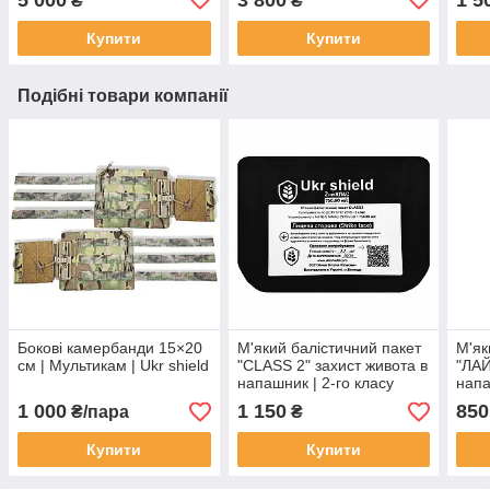
₴
₴
Купити
Купити
Подібні товари компанії
Бокові камербанди 15×20
М'який балістичний пакет
М'як
см | Мультикам | Ukr shield
"CLASS 2" захист живота в
"ЛАЙ
напашник | 2-го класу
нап
захисту (ДСТУ 8782:2018)
2920
1 000
1 150
850
₴/пара
₴
| Ukr shield
shie
Купити
Купити