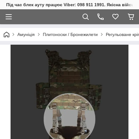
Під час блек ауту працює Viber: 098 911 1991. Якісна війсь
Амуніція
Плитоноски / Бронежилети
Регульоване кріп