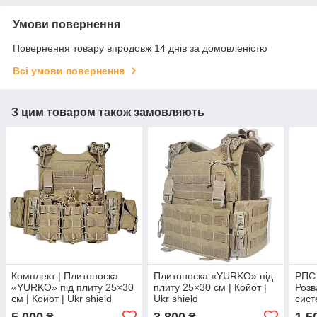
Умови повернення
Повернення товару впродовж 14 днів за домовленістю
Всі умови повернення
З цим товаром також замовляють
Комплект | Плитоноска
Плитоноска «YURKO» під
РПС 
«YURKO» під плиту 25×30
плиту 25×30 см | Койот |
Розв
см | Койот | Ukr shield
Ukr shield
сист
5 000
3 800
1 5