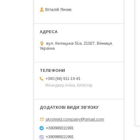
Віталій Янчик
вул. Келецька 51а, 21027, Вінниця,
Україна
+380 (98) 911-19-91
Менеджер Аліна, Київстар
ukrshield.company@gmail.com
+380989111991
+380989111991