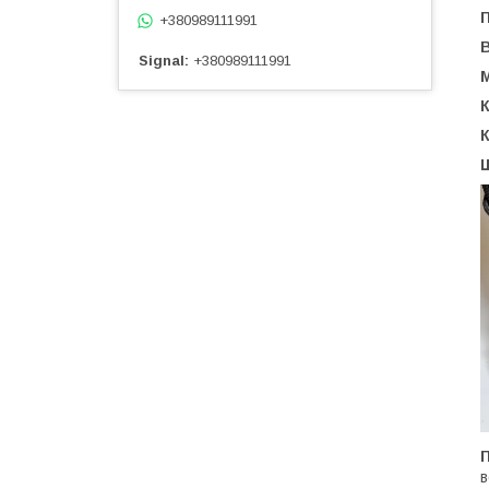
П
+380989111991
Signal
+380989111991
М
К
Ш
П
в