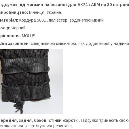
ідсумок під магазин на резинці для АК74 і АКМ на 30 патрон
Виробництво:
Вінниця, Україна.
атеріал:
Кордура 500D, поліестер, водонепроникний
олір:
Чорний
Кріплення:
MOLLE
ви закріплені
спеціальною машинкою, яка додає виробу надійност
ередня, задня, бокові стінки жорсткі.
Підсумки тримають свою 
ставляється та затягується резинкою.