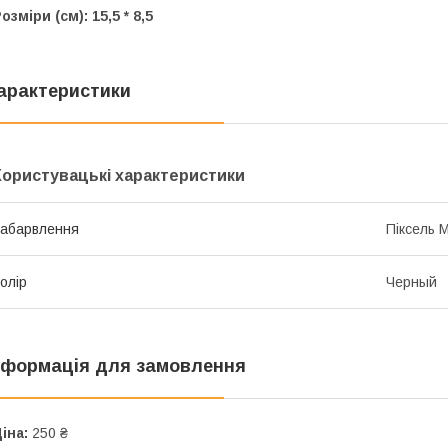
озміри (см): 15,5 * 8,5
арактеристики
Користувацькі характеристики
абарвлення
Піксель 
олір
Черный
нформація для замовлення
іна:
250 ₴