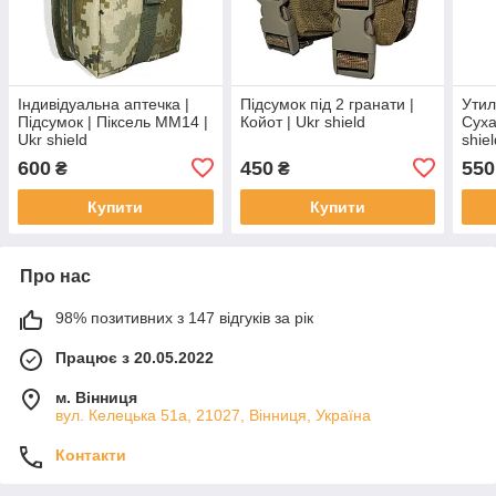
Індивідуальна аптечка |
Підсумок під 2 гранати |
Утил
Підсумок | Піксель ММ14 |
Койот | Ukr shield
Суха
Ukr shield
shie
600
450
550
₴
₴
Купити
Купити
Про нас
98% позитивних з 147 відгуків за рік
Працює з 20.05.2022
м. Вінниця
вул. Келецька 51а, 21027, Вінниця, Україна
Контакти