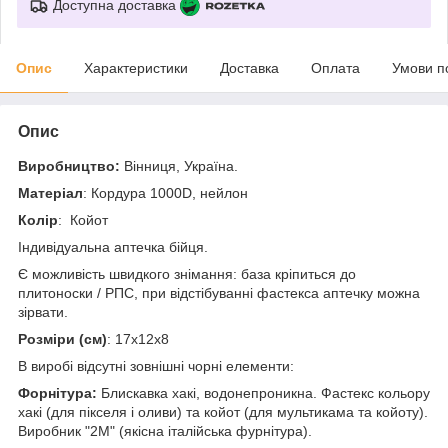
Доступна доставка
Опис
Характеристики
Доставка
Оплата
Умови п
Опис
Виробництво:
Вінниця, Україна.
Матеріал
: Кордура 1000D, нейлон
Колір
: Койот
Індивідуальна аптечка бійця.
Є можливість швидкого знімання: база кріпиться до
плитоноски / РПС, при відстібуванні фастекса аптечку можна
зірвати.
Розміри (см)
: 17x12x8
В виробі відсутні зовнішні чорні елементи:
Форнітура:
Блискавка хакі, водонепроникна. Фастекс кольору
хакі (для пікселя і оливи) та койот (для мультикама та койоту).
Виробник "2M" (якісна італійська фурнітура).