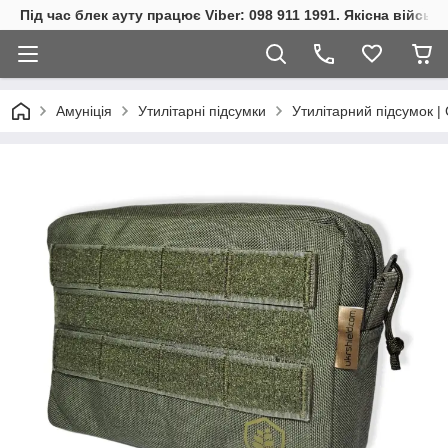
Під час блек ауту працює Viber: 098 911 1991. Якісна війсь
Амуніція
Утилітарні підсумки
Утилітарний підсумок | 