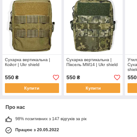
Сухарка вертикальна |
Сухарка вертикальна |
Утил
Койот | Ukr shield
Піксель ММ14 | Ukr shield
Суха
shie
550
550
550
₴
₴
Купити
Купити
Про нас
98% позитивних з 147 відгуків за рік
Працює з 20.05.2022