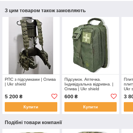
З цим товаром також замовляють
РПС з підсумками | Олива
Підсумок. Аптечка.
Плит
| Ukr shield
Індивідуальна відривна. |
плит
Олива | Ukr shield
Ukr 
5 200
600
3 8
₴
₴
Купити
Купити
Подібні товари компанії