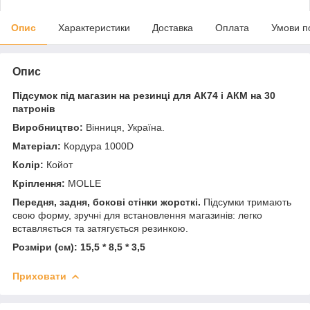
Опис
Характеристики
Доставка
Оплата
Умови п
Опис
Підсумок під магазин на резинці для АК74 і АКМ на 30
патронів
Виробництво:
Вінниця, Україна.
Матеріал:
Кордура 1000D
Колір:
Койот
Кріплення:
MOLLE
Передня, задня, бокові стінки жорсткі.
Підсумки тримають
свою форму, зручні для встановлення магазинів: легко
вставляється та затягується резинкою.
Розміри (см): 15,5 * 8,5 * 3,5
Приховати